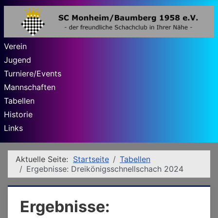
Verein
Jugend
Turniere/Events
Mannschaften
Tabellen
Historie
Links
Aktuelle Seite:
Startseite
Tabellen
Ergebnisse: Dreikönigsschnellschach 2024
Ergebnisse: