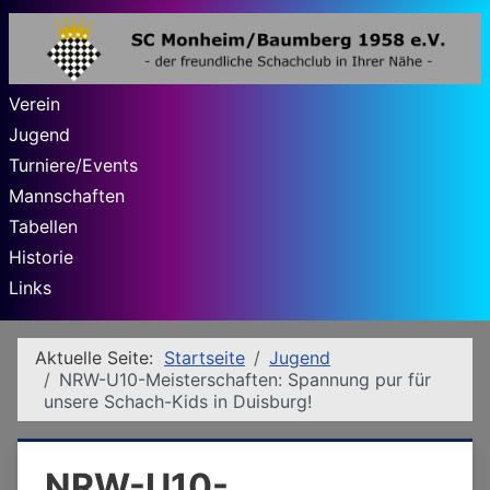
Verein
Jugend
Turniere/Events
Mannschaften
Tabellen
Historie
Links
Aktuelle Seite:
Startseite
Jugend
NRW-U10-Meisterschaften: Spannung pur für
unsere Schach-Kids in Duisburg!
NRW-U10-