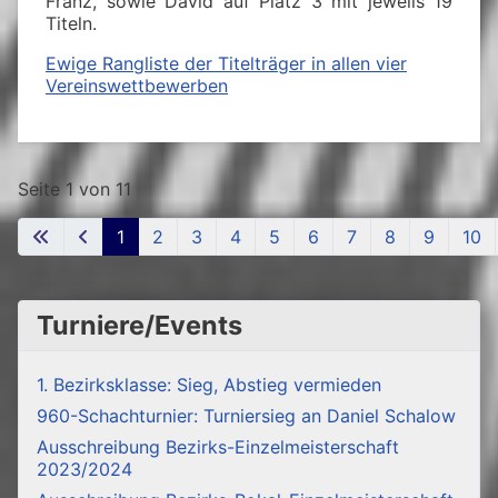
Franz, sowie David auf Platz 3 mit jeweils 19
Titeln.
Ewige Rangliste der Titelträger in allen vier
Vereinswettbewerben
Seite 1 von 11
1
2
3
4
5
6
7
8
9
10
Turniere/Events
1. Bezirksklasse: Sieg, Abstieg vermieden
960-Schachturnier: Turniersieg an Daniel Schalow
Ausschreibung Bezirks-Einzelmeisterschaft
2023/2024